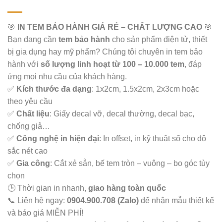
🎯
IN TEM BẢO HÀNH GIÁ RẺ – CHẤT LƯỢNG CAO
🎯
Bạn đang cần
tem bảo hành
cho sản phẩm điện tử, thiết
bị gia dụng hay mỹ phẩm? Chúng tôi chuyên in tem bảo
hành với
số lượng linh hoạt từ 100 – 10.000 tem
, đáp
ứng mọi nhu cầu của khách hàng.
✅
Kích thước đa dạng
: 1x2cm, 1.5x2cm, 2x3cm hoặc
theo yêu cầu
✅
Chất liệu
: Giấy decal vỡ, decal thường, decal bạc,
chống giả…
✅
Công nghệ in hiện đại
: In offset, in kỹ thuật số cho độ
sắc nét cao
✅
Gia công
: Cắt xẻ sẵn, bế tem tròn – vuông – bo góc tùy
chọn
🕒 Thời gian in nhanh,
giao hàng toàn quốc
📞 Liên hệ ngay:
0904.900.708 (Zalo)
để nhận mẫu thiết kế
và báo giá MIỄN PHÍ!