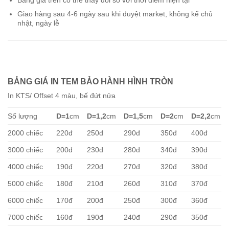
Bảng giá trên có thể thay đổi so với thời điểm hiện tại
Giao hàng sau 4-6 ngày sau khi duyệt market, không kể chủ
nhật, ngày lễ
BẢNG GIÁ IN TEM BẢO HÀNH
HÌNH TRÒN
In KTS/ Offset 4 màu, bế đứt nửa
Số lượng
D=1
cm
D=1,2
cm
D=1,5
cm
D=2
cm
D=2,2
cm
2000 chiếc
220đ
250đ
290đ
350đ
400đ
3000 chiếc
200đ
230đ
280đ
340đ
390đ
4000 chiếc
190đ
220đ
270đ
320đ
380đ
5000 chiếc
180đ
210đ
260đ
310đ
370đ
6000 chiếc
170đ
200đ
250đ
300đ
360đ
7000 chiếc
160đ
190đ
240đ
290đ
350đ