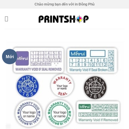
Chuyển
Chào mừng bạn đến với in Đông Phù
đến
nội
dung
Mới