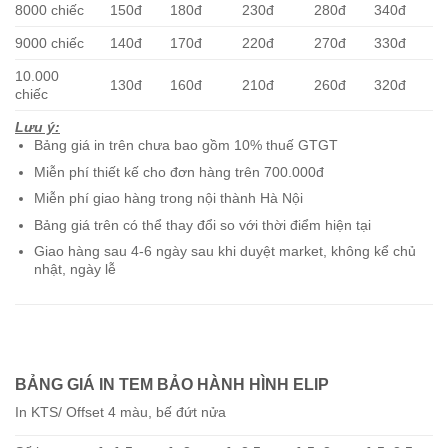
8000 chiếc
150đ
180đ
230đ
280đ
340đ
9000 chiếc
140đ
170đ
220đ
270đ
330đ
10.000
130đ
160đ
210đ
260đ
320đ
chiếc
Lưu ý:
Bảng giá in trên chưa bao gồm 10% thuế GTGT
Miễn phí thiết kế cho đơn hàng trên 700.000đ
Miễn phí giao hàng trong nội thành Hà Nội
Bảng giá trên có thể thay đổi so với thời điểm hiện tại
Giao hàng sau 4-6 ngày sau khi duyệt market, không kể chủ
nhật, ngày lễ
BẢNG GIÁ IN TEM BẢO HÀNH
HÌNH ELIP
In KTS/ Offset 4 màu, bế đứt nửa