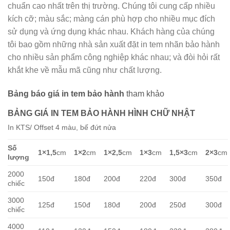
chuẩn cao nhất trên thị trường.
Chúng tôi cung cấp nhiều
kích cỡ; màu sắc; màng cán phù hợp cho nhiều mục đích
sử dụng và ứng dụng khác nhau. Khách hàng của chúng
tôi bao gồm những nhà sản xuất đặt in tem nhãn bảo hành
cho nhiều sản phẩm công nghiệp khác nhau; và đòi hỏi rất
khắt khe về mẫu mã cũng như chất lượng.
Bảng báo giá in tem bảo hành
tham khảo
BẢNG GIÁ IN TEM BẢO HÀNH HÌNH CHỮ NHẬT
In KTS/ Offset 4 màu, bế đứt nửa
Số
1×1,5
cm
1×2
cm
1×2,5
cm
1×3
cm
1,5×3
cm
2×3
cm
lượng
2000
150đ
180đ
200đ
220đ
300đ
350đ
chiếc
3000
125đ
150đ
180đ
200đ
250đ
300đ
chiếc
4000