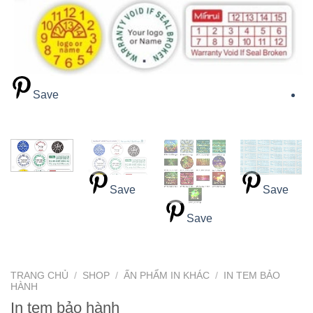
Save
Save
Save
Save
TRANG CHỦ
/
SHOP
/
ẤN PHẨM IN KHÁC
/
IN TEM BẢO
HÀNH
In tem bảo hành