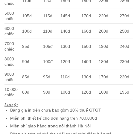
110đ
120đ
150đ
180đ
230đ
280đ
chiếc
5000
105đ
115đ
145đ
170đ
220đ
270đ
chiếc
6000
100đ
110đ
140đ
160đ
200đ
250đ
chiếc
7000
95đ
105đ
130đ
150đ
190đ
240đ
chiếc
8000
90đ
100đ
120đ
140đ
180đ
230đ
chiếc
9000
85đ
95đ
110đ
130đ
170đ
220đ
chiếc
10.000
80đ
90đ
100đ
120đ
160đ
195đ
chiếc
Lưu ý:
Bảng giá in trên chưa bao gồm 10% thuế GTGT
Miễn phí thiết kế cho đơn hàng trên 700.000đ
Miễn phí giao hàng trong nội thành Hà Nội