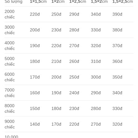
Số lượng
1×1,5
cm
1×2
cm
1×2,5
cm
1,5×2
cm
1,5×2,5
cm
2000
220đ
250đ
290đ
340đ
390đ
chiếc
3000
200đ
230đ
280đ
330đ
380đ
chiếc
4000
190đ
220đ
270đ
320đ
370đ
chiếc
5000
180đ
210đ
260đ
310đ
360đ
chiếc
6000
170đ
200đ
250đ
300đ
350đ
chiếc
7000
160đ
190đ
240đ
290đ
340đ
chiếc
8000
150đ
180đ
230đ
280đ
330đ
chiếc
9000
140đ
170đ
220đ
270đ
320đ
chiếc
10.000