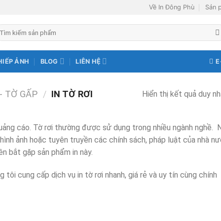
Về In Đông Phù
Sản 
ìm
ếm:
E
HIẾP ẢNH
BLOG
LIÊN HỆ
 - TỜ GẤP
/
IN TỜ RƠI
Hiển thị kết quả duy nh
 quảng cáo. Tờ rơi thường được sử dụng trong nhiều ngành nghề. 
hình ảnh hoặc tuyên truyền các chính sách, pháp luật của nhà n
ên bắt gặp sản phẩm in này.
tôi cung cấp dịch vụ in tờ rơi nhanh, giá rẻ và uy tín cùng chính