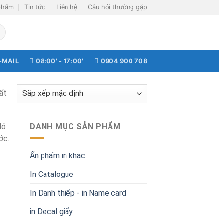
phẩm
Tin tức
Liên hệ
Câu hỏi thường gặp
-MAIL
08:00' - 17:00'
0904 900 708
ất
Nó
DANH MỤC SẢN PHẨM
ước.
Ấn phẩm in khác
In Catalogue
In Danh thiếp - in Name card
in Decal giấy