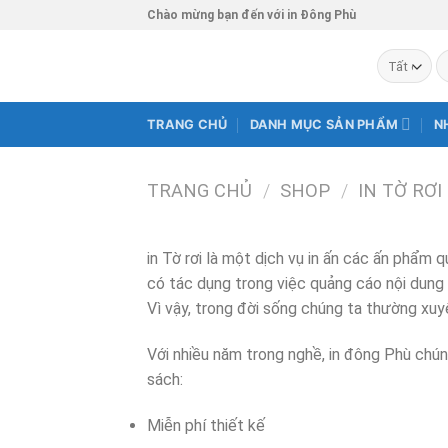
Chuyển
Chào mừng bạn đến với in Đông Phù
đến
T
nội
ki
dung
TRANG CHỦ
DANH MỤC SẢN PHẨM
N
TRANG CHỦ
/
SHOP
/
IN TỜ RƠI
in Tờ rơi là một dịch vụ in ấn các ấn phẩm
có tác dụng trong việc quảng cáo nội dung 
Vì vậy, trong đời sống chúng ta thường xuy
Với nhiều năm trong nghề, in đông Phù chúng 
sách:
Miễn phí thiết kế